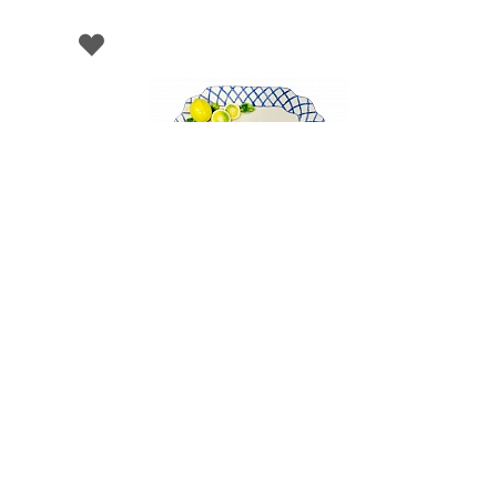
001576
Блюдо глубокое квадратное, керамика, 38x38
см, серия "Лимон"
НЕТ В НАЛИЧИИ
219 руб. 90 коп.
ПРЕДЗАКАЗ