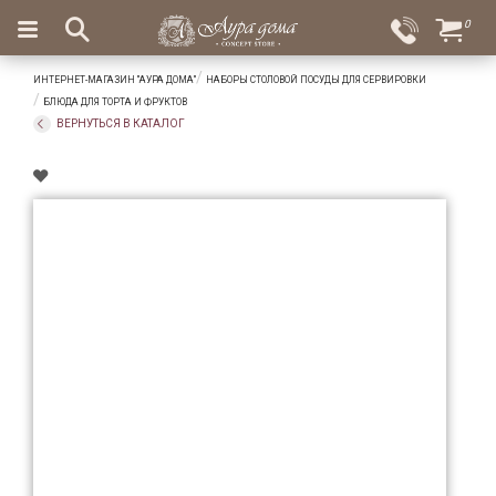
×
0
Вход
Избранное
ИНТЕРНЕТ-МАГАЗИН "АУРА ДОМА"
НАБОРЫ СТОЛОВОЙ ПОСУДЫ ДЛЯ СЕРВИРОВКИ
Салоны
Доставка
Оплата
БЛЮДА ДЛЯ ТОРТА И ФРУКТОВ
ВЕРНУТЬСЯ В КАТАЛОГ
Подарки
Ароматы
для
дома
Бар
и
хрусталь
Посуда
Сервировка
Столовые
приборы