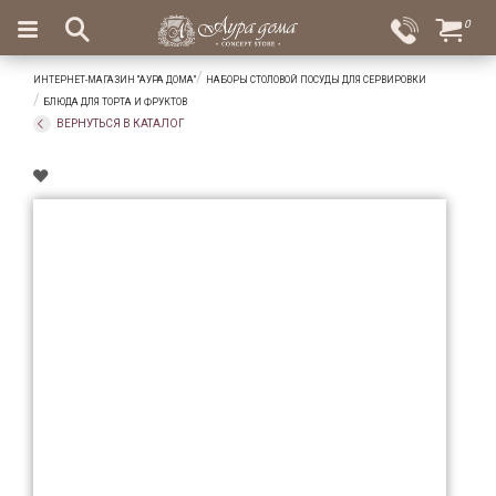
×
0
Вход
Избранное
ИНТЕРНЕТ-МАГАЗИН "АУРА ДОМА"
НАБОРЫ СТОЛОВОЙ ПОСУДЫ ДЛЯ СЕРВИРОВКИ
Салоны
Доставка
Оплата
БЛЮДА ДЛЯ ТОРТА И ФРУКТОВ
ВЕРНУТЬСЯ В КАТАЛОГ
Подарки
Ароматы
для
дома
Бар
и
хрусталь
Посуда
Сервировка
Столовые
приборы