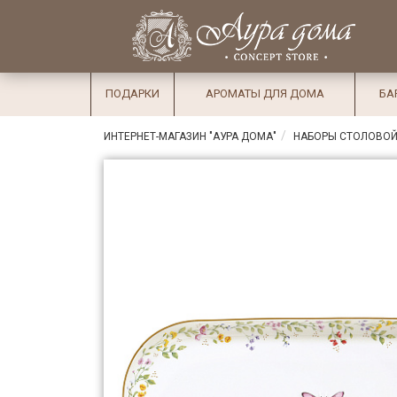
×
Вход
Избранное
Салоны
Доставка
Оплата
ПОДАРКИ
АРОМАТЫ ДЛЯ ДОМА
БА
Подарки
ИНТЕРНЕТ-МАГАЗИН "АУРА ДОМА"
НАБОРЫ СТОЛОВОЙ
Ароматы
для дома
Бар и
хрусталь
Посуда
Сервировка
Столовые
приборы
Текстиль