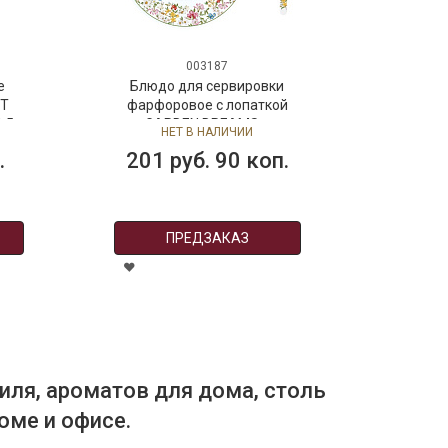
003187
е
Блюдо для сервировки
ET
фарфоровое с лопаткой
1,5
GARDEN DREAMS в
НЕТ В НАЛИЧИИ
подарочной упаковке
.
201 руб. 90 коп.
ПРЕДЗАКАЗ
иля, ароматов для дома, столь
оме и офисе.