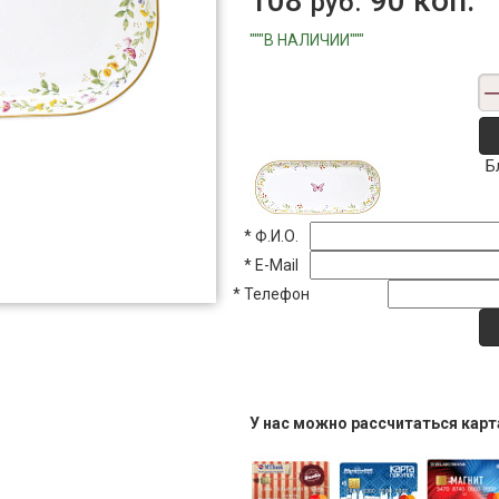
108
90 коп.
руб.
"""В НАЛИЧИИ"""
Б
*
Ф.И.О.
*
E-Mail
*
Телефон
У нас можно рассчитаться кар