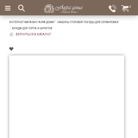
×
0
Вход
Избранное
ИНТЕРНЕТ-МАГАЗИН "АУРА ДОМА"
НАБОРЫ СТОЛОВОЙ ПОСУДЫ ДЛЯ СЕРВИРОВКИ
Салоны
Доставка
Оплата
БЛЮДА ДЛЯ ТОРТА И ФРУКТОВ
ВЕРНУТЬСЯ В КАТАЛОГ
Подарки
Ароматы
для
дома
Бар
и
хрусталь
Посуда
Сервировка
Столовые
приборы