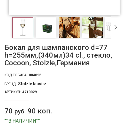
Бокал для шампанского d=77
h=255мм,(340мл)34 cl., стекло,
Cocoon, Stolzle,Германия
КОД ТОВАРА:
004825
Stolzle lausitz
БРЕНД:
АРТИКУЛ:
4710029
70
90 коп.
руб.
"""В НАЛИЧИИ"""