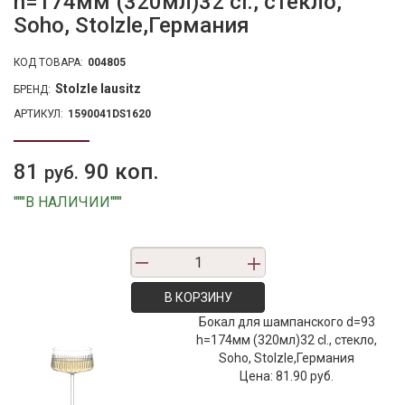
h=174мм (320мл)32 cl., стекло,
Soho, Stolzle,Германия
КОД ТОВАРА:
004805
Stolzle lausitz
БРЕНД:
АРТИКУЛ:
1590041DS1620
81
90 коп.
руб.
"""В НАЛИЧИИ"""
В КОРЗИНУ
Бокал для шампанского d=93
h=174мм (320мл)32 cl., стекло,
Soho, Stolzle,Германия
Цена:
81.90 руб.