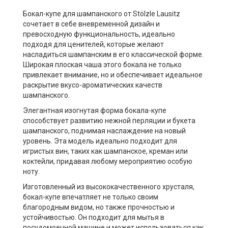
Бокал-купе для шампанского от Stölzle Lausitz
сочетает в себе вневременной дизайн и
превосходную функциональность, идеально
подходя для ценителей, которые желают
насладиться шампанским в его классической форме.
Широкая плоская чаша этого бокала не только
привлекает внимание, но и обеспечивает идеальное
раскрытие вкусо-ароматических качеств
шампанского.
Элегантная изогнутая форма бокала-купе
способствует развитию нежной перляции и букета
шампанского, поднимая наслаждение на новый
уровень. Эта модель идеально подходит для
игристых вин, таких как шампанское, креман или
коктейли, придавая любому мероприятию особую
ноту.
Изготовленный из высококачественного хрусталя,
бокал-купе впечатляет не только своим
благородным видом, но также прочностью и
устойчивостью. Он подходит для мытья в
посудомоечной машине и может использоваться как