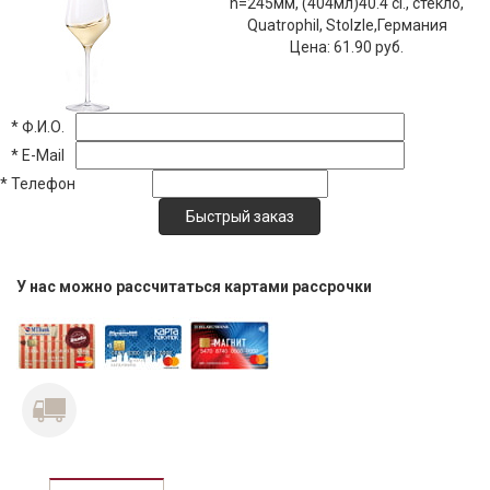
h=245мм, (404мл)40.4 cl., стекло,
Quatrophil, Stolzle,Германия
Цена:
61.90 руб.
*
Ф.И.О.
*
E-Mail
*
Телефон
У нас можно рассчитаться картами рассрочки