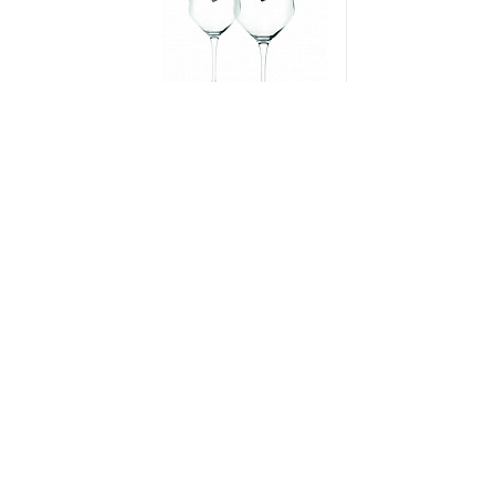
002882
Набор бокалов для вина UVA BLACK (2 шт) в
подарочной упаковке
НЕТ В НАЛИЧИИ
657 руб. 90 коп.
ПРЕДЗАКАЗ