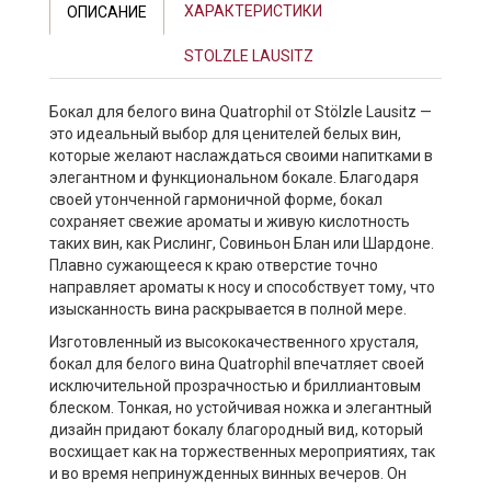
ХАРАКТЕРИСТИКИ
ОПИСАНИЕ
STOLZLE LAUSITZ
Бокал для белого вина Quatrophil от Stölzle Lausitz —
это идеальный выбор для ценителей белых вин,
которые желают наслаждаться своими напитками в
элегантном и функциональном бокале. Благодаря
своей утонченной гармоничной форме, бокал
сохраняет свежие ароматы и живую кислотность
таких вин, как Рислинг, Совиньон Блан или Шардоне.
Плавно сужающееся к краю отверстие точно
направляет ароматы к носу и способствует тому, что
изысканность вина раскрывается в полной мере.
Изготовленный из высококачественного хрусталя,
бокал для белого вина Quatrophil впечатляет своей
исключительной прозрачностью и бриллиантовым
блеском. Тонкая, но устойчивая ножка и элегантный
дизайн придают бокалу благородный вид, который
восхищает как на торжественных мероприятиях, так
и во время непринужденных винных вечеров. Он