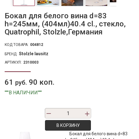
Бокал для белого вина d=83
h=245мм, (404мл)40.4 cl., стекло,
Quatrophil, Stolzle,Германия
КОД ТОВАРА:
004812
Stolzle lausitz
БРЕНД:
АРТИКУЛ:
2310003
61
90 коп.
руб.
"""В НАЛИЧИИ"""
В КОРЗИНУ
Бокал для белого вина d=83