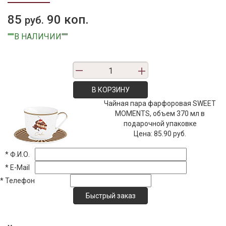
85
90 коп.
руб.
"""В НАЛИЧИИ"""
В КОРЗИНУ
Чайная пара фарфоровая SWEET
MOMENTS, объем 370 мл в
подарочной упаковке
Цена:
85.90 руб.
*
Ф.И.О.
*
E-Mail
*
Телефон