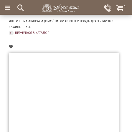
×
0
Вход
Избранное
ИНТЕРНЕТ-МАГАЗИН "АУРА ДОМА"
НАБОРЫ СТОЛОВОЙ ПОСУДЫ ДЛЯ СЕРВИРОВКИ
Салоны
Доставка
Оплата
ЧАЙНЫЕ ПАРЫ
ВЕРНУТЬСЯ В КАТАЛОГ
Подарки
Ароматы
для
дома
Бар
и
хрусталь
Посуда
Сервировка
Столовые
приборы