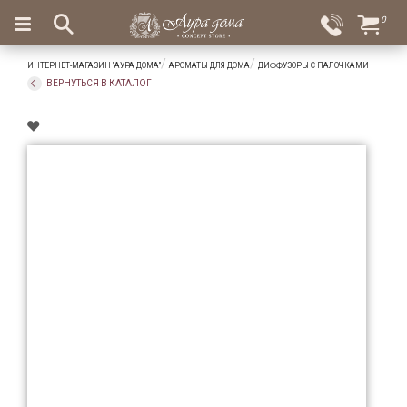
×
0
Вход
Избранное
ИНТЕРНЕТ-МАГАЗИН "АУРА ДОМА"
АРОМАТЫ ДЛЯ ДОМА
ДИФФУЗОРЫ С ПАЛОЧКАМИ
Салоны
Доставка
Оплата
ВЕРНУТЬСЯ В КАТАЛОГ
Подарки
Ароматы
для
дома
Бар
и
хрусталь
Посуда
Сервировка
Столовые
приборы