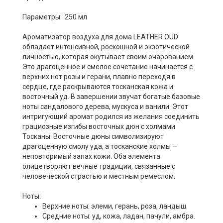
Параметры: 250 мл
Ароматизатор воздуха для дома LEATHER OUD
обладает интенсивной, роскошной и экзотической
личностью, которая окутывает своим очарованием.
Это драгоценное и смелое сочетание начинается с
верхних нот розы и герани, плавно переходя в
сердце, где раскрываются тосканская кожа и
восточный уд. В завершении звучат богатые базовые
ноты сандалового дерева, мускуса и ванили. Этот
интригующий аромат родился из желания соединить
грациозные изгибы восточных дюн с холмами
Тосканы. Восточные дюны символизируют
драгоценную смолу уда, а тосканские холмы —
неповторимый запах кожи. Оба элемента
олицетворяют вечные традиции, связанные с
человеческой страстью и местным ремеслом.
Ноты:
Верхние ноты: элеми, герань, роза, ландыш.
Средние ноты: уд, кожа, ладан, пачули, амбра.