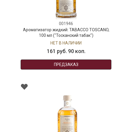
001946
р жидкий: TABACCO TOSCANO,
л ("Тосканский табак")
НЕТ В НАЛИЧИИ
61 руб. 90 коп.
ПРЕДЗАКАЗ