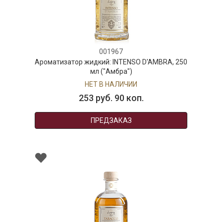
001967
жидкий: INTENSO D'AMBRA, 250
Ароматизатор возд
мл ("Амбра")
Vranjes: Oud Nob
дерево
НЕТ В НАЛИЧИИ
НЕТ
53 руб. 90 коп.
450 
ПРЕДЗАКАЗ
П