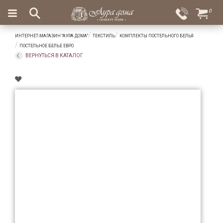
×
0
Вход
Избранное
ИНТЕРНЕТ-МАГАЗИН "АУРА ДОМА"
ТЕКСТИЛЬ
КОМПЛЕКТЫ ПОСТЕЛЬНОГО БЕЛЬЯ
Салоны
Доставка
Оплата
ПОСТЕЛЬНОЕ БЕЛЬЕ ЕВРО
ВЕРНУТЬСЯ В КАТАЛОГ
Подарки
Ароматы
для
дома
Бар
и
хрусталь
Посуда
Сервировка
Столовые
приборы