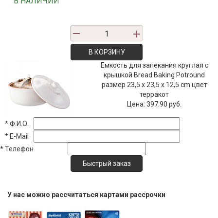
"""В НАЛИЧИИ"""
В КОРЗИНУ
Емкость для запекания круглая с
крышкой Bread Baking Potround
размер 23,5 x 23,5 x 12,5 cm цвет
терракот
Цена:
397.90 руб.
*
Ф.И.О.
*
E-Mail
*
Телефон
У нас можно рассчитаться картами рассрочки