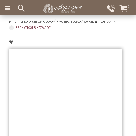
×
0
Вход
Избранное
ИНТЕРНЕТ-МАГАЗИН "АУРА ДОМА"
КУХОННАЯ ПОСУДА
ФОРМЫ ДЛЯ ЗАПЕКАНИЯ
Салоны
Доставка
Оплата
ВЕРНУТЬСЯ В КАТАЛОГ
Подарки
Ароматы
для
дома
Бар
и
хрусталь
Посуда
Сервировка
Столовые
приборы