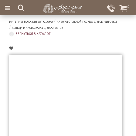
×
0
Вход
Избранное
ИНТЕРНЕТ-МАГАЗИН "АУРА ДОМА"
НАБОРЫ СТОЛОВОЙ ПОСУДЫ ДЛЯ СЕРВИРОВКИ
Салоны
Доставка
Оплата
КОЛЬЦА И АКСЕССУАРЫ ДЛЯ САЛФЕТОК
ВЕРНУТЬСЯ В КАТАЛОГ
Подарки
Ароматы
для
дома
Бар
и
хрусталь
Посуда
Сервировка
Столовые
приборы