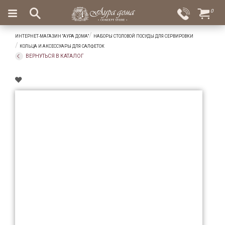
×
0
Вход
Избранное
ИНТЕРНЕТ-МАГАЗИН "АУРА ДОМА"
НАБОРЫ СТОЛОВОЙ ПОСУДЫ ДЛЯ СЕРВИРОВКИ
Салоны
Доставка
Оплата
КОЛЬЦА И АКСЕССУАРЫ ДЛЯ САЛФЕТОК
ВЕРНУТЬСЯ В КАТАЛОГ
Подарки
Ароматы
для
дома
Бар
и
хрусталь
Посуда
Сервировка
Столовые
приборы