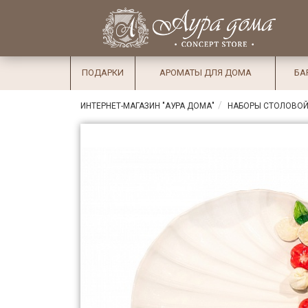
×
Вход
Избранное
Салоны
Доставка
Оплата
ПОДАРКИ
АРОМАТЫ ДЛЯ ДОМА
БА
Подарки
ИНТЕРНЕТ-МАГАЗИН "АУРА ДОМА"
НАБОРЫ СТОЛОВОЙ
Ароматы
для дома
Бар и
хрусталь
Посуда
Сервировка
Столовые
приборы
Текстиль