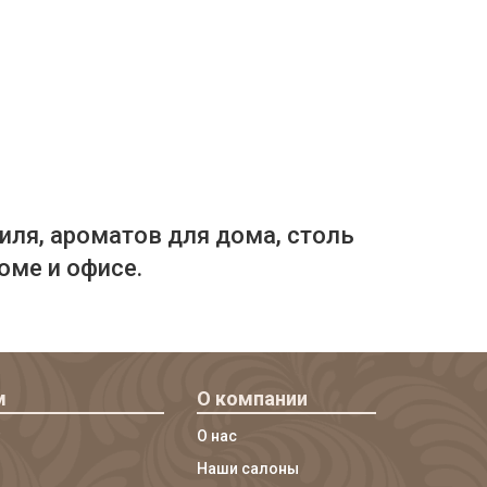
иля, ароматов для дома, столь
оме и офисе.
м
О компании
О нас
Наши салоны