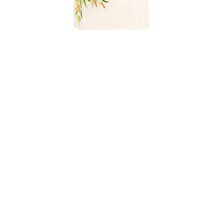
ое "Утки",