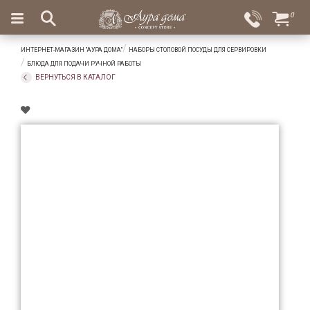
×
0
Вход
Избранное
ИНТЕРНЕТ-МАГАЗИН "АУРА ДОМА"
НАБОРЫ СТОЛОВОЙ ПОСУДЫ ДЛЯ СЕРВИРОВКИ
Салоны
Доставка
Оплата
БЛЮДА ДЛЯ ПОДАЧИ РУЧНОЙ РАБОТЫ
ВЕРНУТЬСЯ В КАТАЛОГ
Подарки
Ароматы
для
дома
Бар
и
хрусталь
Посуда
Сервировка
Столовые
приборы