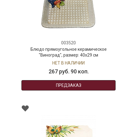
ческое
 см