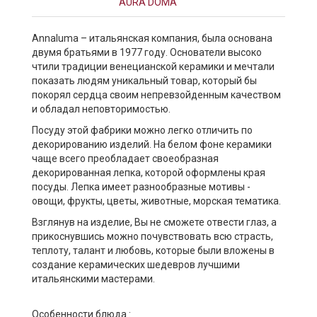
AURA DOMA
Annaluma – итальянская компания, была основана
двумя братьями в 1977 году. Основатели высоко
чтили традиции венецианской керамики и мечтали
показать людям уникальный товар, который бы
покорял сердца своим непревзойденным качеством
и обладал неповторимостью.
Посуду этой фабрики можно легко отличить по
декорированию изделий. На белом фоне керамики
чаще всего преобладает своеобразная
декорированная лепка, которой оформлены края
посуды. Лепка имеет разнообразные мотивы -
овощи, фрукты, цветы, животные, морская тематика.
Взглянув на изделие, Вы не сможете отвести глаз, а
прикоснувшись можно почувствовать всю страсть,
теплоту, талант и любовь, которые были вложены в
создание керамических шедевров лучшими
итальянскими мастерами.
Особенности блюда :