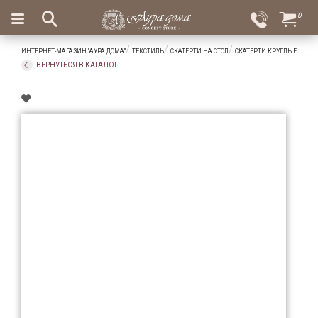
×
0
Вход
Избранное
ИНТЕРНЕТ-МАГАЗИН "АУРА ДОМА"
ТЕКСТИЛЬ
СКАТЕРТИ НА СТОЛ
СКАТЕРТИ КРУГЛЫЕ
Салоны
Доставка
Оплата
ВЕРНУТЬСЯ В КАТАЛОГ
Подарки
Ароматы
для
дома
Бар
и
хрусталь
Посуда
Сервировка
Столовые
приборы