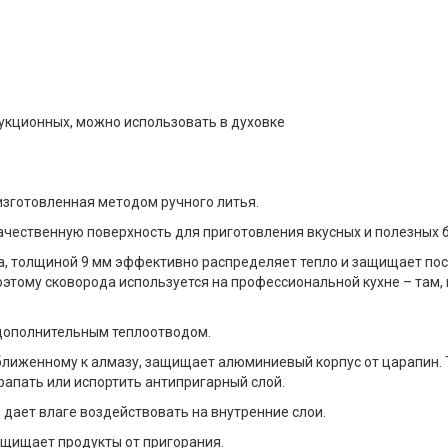
дукционных, можно использовать в духовке
изготовленная методом ручного литья.
ачественную поверхность для приготовления вкусных и полезных 
ва, толщиной 9 мм эффективно распределяет тепло и защищает по
оэтому сковорода используется на профессиональной кухне – там,
 дополнительным теплоотводом.
риближенному к алмазу, защищает алюминиевый корпус от царапин
рапать или испортить антипригарный слой.
 дает влаге воздействовать на внутренние слои.
ащищает продукты от пригорания.