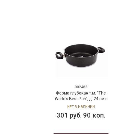
002483
Форма глубокая т.м. "The
World's Best Pan", д. 24 см с
антипригарным покрытием
НЕТ В НАЛИЧИИ
Lotan (объем 3 л)
301 руб. 90 коп.