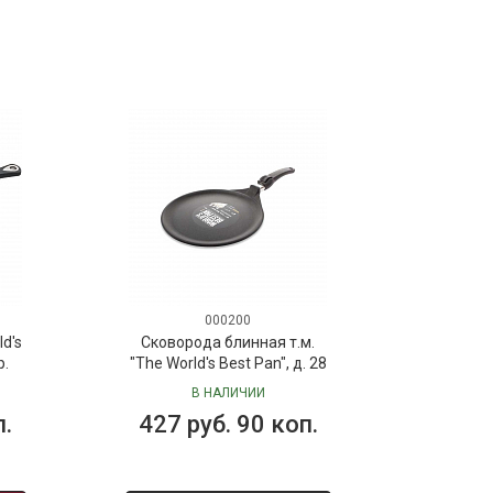
000200
d's
Сковорода блинная т.м.
р.
"The World's Best Pan", д. 28
см с антипригарным
В НАЛИЧИИ
ное
покрытием Lotan
п.
427 руб. 90 коп.