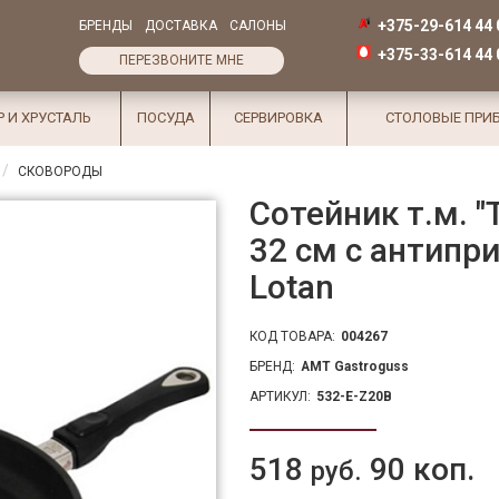
+375-29-614 44 
БРЕНДЫ
ДОСТАВКА
САЛОНЫ
+375-33-614 44 
ПЕРЕЗВОНИТЕ МНЕ
Р И ХРУСТАЛЬ
ПОСУДА
СЕРВИРОВКА
СТОЛОВЫЕ ПРИ
СКОВОРОДЫ
Сотейник т.м. "T
32 см с антип
Lotan
КОД ТОВАРА:
004267
БРЕНД:
AMT Gastroguss
АРТИКУЛ:
532-E-Z20B
518
90 коп.
руб.