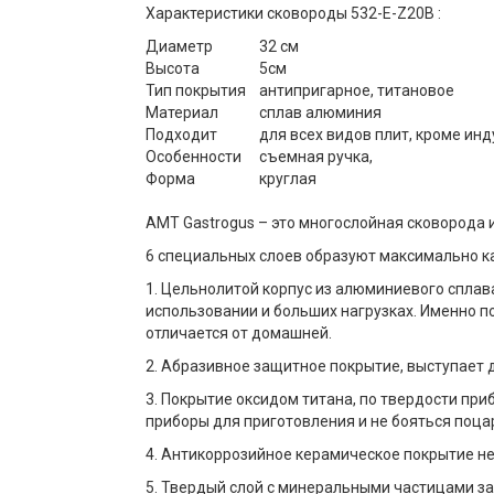
Характеристики cковороды 532-E-Z20B :
Диаметр
32 см
Высота
5см
Тип покрытия
антипригарное, титановое
Материал
сплав алюминия
Подходит
для всех видов плит, кроме ин
Особенности
съемная ручка,
Форма
круглая
AMT Gastrogus – это многослойная сковорода 
6 специальных слоев образуют максимально к
1. Цельнолитой корпус из алюминиевого спла
использовании и больших нагрузках. Именно п
отличается от домашней.
2. Абразивное защитное покрытие, выступает
3. Покрытие оксидом титана, по твердости п
приборы для приготовления и не бояться поца
4. Антикоррозийное керамическое покрытие не
5. Твердый слой с минеральными частицами з