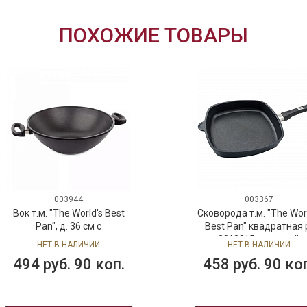
ПОХОЖИЕ ТОВАРЫ
003944
003367
Вок т.м. "The World's Best
Сковорода т.м. "The Worl
Pan", д. 36 см с
Best Pan" квадратная 
антипригарным покрытием
28*28*5 см, литой
НЕТ В НАЛИЧИИ
НЕТ В НАЛИЧИИ
Lotan
алюминий, антипригар
494 руб. 90 коп.
458 руб. 90 ко
покрытие Lotan,AMT
Gastroguss