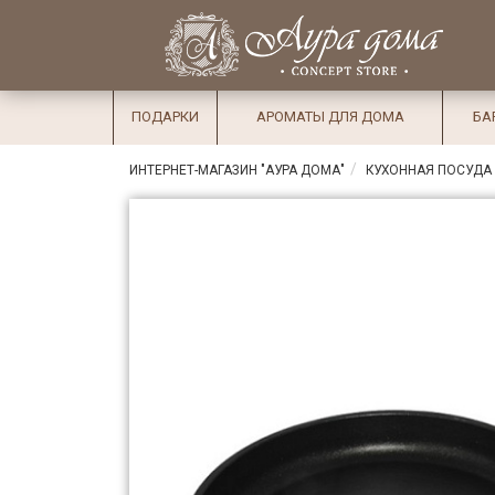
×
Вход
Избранное
Салоны
Доставка
Оплата
ПОДАРКИ
АРОМАТЫ ДЛЯ ДОМА
БА
Подарки
ИНТЕРНЕТ-МАГАЗИН "АУРА ДОМА"
КУХОННАЯ ПОСУДА
Ароматы
для дома
Бар и
хрусталь
Посуда
Сервировка
Столовые
приборы
Текстиль