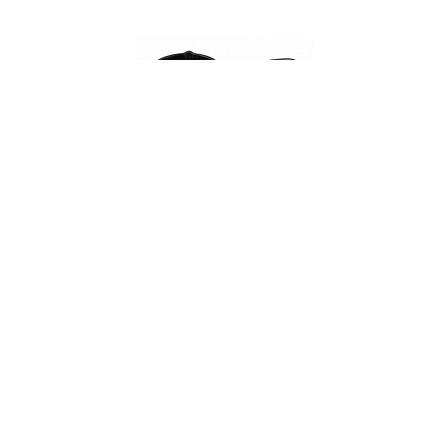
000245
Сотейник, т.м. "The World's Best Pan", д. 16 см,
литой алюминий, антипригарное покрытие
Lotan, AMT Gastroguss
НЕТ В НАЛИЧИИ
344 руб. 90 коп.
ПРЕДЗАКАЗ
AuraDoma.BY — первый интернет-магазин