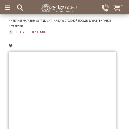
×
0
Вход
Избранное
ИНТЕРНЕТ-МАГАЗИН "АУРА ДОМА"
НАБОРЫ СТОЛОВОЙ ПОСУДЫ ДЛЯ СЕРВИРОВКИ
Салоны
Доставка
Оплата
ТАРЕЛКИ
ВЕРНУТЬСЯ В КАТАЛОГ
Подарки
Ароматы
для
дома
Бар
и
хрусталь
Посуда
Сервировка
Столовые
приборы