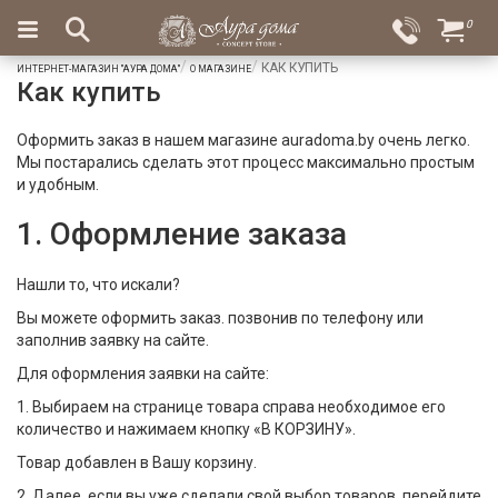
×
0
Вход
Избранное
КАК КУПИТЬ
ИНТЕРНЕТ-МАГАЗИН "АУРА ДОМА"
О МАГАЗИНЕ
Как купить
Салоны
Доставка
Оплата
Подарки
Оформить заказ в нашем магазине auradoma.by очень легко.
Мы постарались сделать этот процесс максимально простым
Ароматы
и удобным.
для
1. Оформление заказа
дома
Бар
Нашли то, что искали?
и
хрусталь
Вы можете оформить заказ. позвонив по телефону или
заполнив заявку на сайте.
Посуда
Для оформления заявки на сайте:
Сервировка
1. Выбираем на странице товара справа необходимое его
количество и нажимаем кнопку «В КОРЗИНУ».
Столовые
Товар добавлен в Вашу корзину.
приборы
2. Далее, если вы уже сделали свой выбор товаров, перейдите