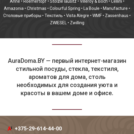
Anne
•
Roemertopf
•
Stolzle lausitz
•
Villeroy & Boch
•
Cellini
•
Amazonia
•
Christmas
•
Colourful Spring
•
La Boule
•
Manufacture
•
Столовые приборы
•
Текстиль
•
Vista Alegre
•
WMF
•
Zassenhaus
•
ZWIESEL
•
Zwilling
AuraDoma.BY — первый интернет-магазин
стильной посуды, стекла, текстиля,
ароматов для дома, столь
необходимых для создания уюта и
красоты в вашем доме и офисе.
+375-29-614-44-00