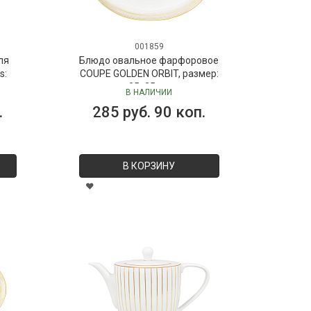
001859
ля
Блюдо овальное фарфоровое
s:
COUPE GOLDEN ORBIT, размер:
 мл
35х25 см
В НАЛИЧИИ
Dr.
.
285 руб. 90 коп.
В КОРЗИНУ