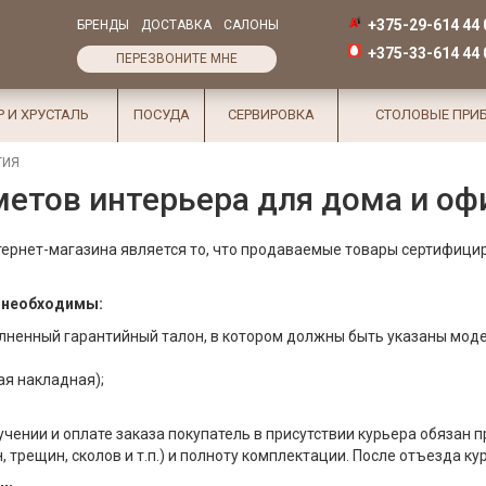
+375-29-614 44 
БРЕНДЫ
ДОСТАВКА
САЛОНЫ
+375-33-614 44 
ПЕРЕЗВОНИТЕ МНЕ
Р И ХРУСТАЛЬ
ПОСУДА
СЕРВИРОВКА
СТОЛОВЫЕ ПРИ
ТИЯ
етов интерьера для дома и офи
ернет-магазина является то, что продаваемые товары сертифици
 необходимы:
олненный гарантийный талон, в котором должны быть указаны моде
я накладная);
учении и оплате заказа покупатель в присутствии курьера обязан
 трещин, сколов и т.п.) и полноту комплектации. После отъезда к