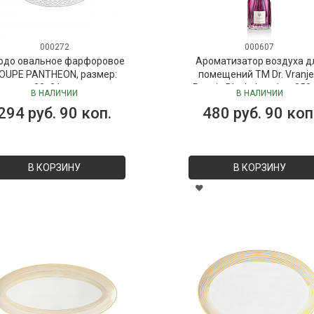
000272
000607
юдо овальное фарфоровое
Ароматизатор воздуха д
OUPE PANTHEON, размер:
помещений ТМ Dr. Vranje
30х21 см
Peonia Black Jasmine, 250
В НАЛИЧИИ
В НАЛИЧИИ
("Пион-Черный жасмин"), 
294 руб. 90 коп.
480 руб. 90 коп
Vranjes
В КОРЗИНУ
В КОРЗИНУ