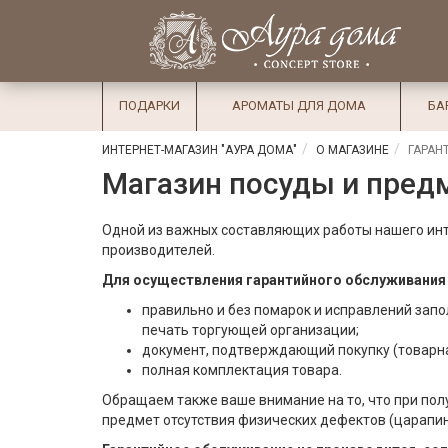
×
Вход
Избранное
Салоны
Доставка
Оплата
ПОДАРКИ
АРОМАТЫ ДЛЯ ДОМА
БА
Подарки
ИНТЕРНЕТ-МАГАЗИН "АУРА ДОМА"
О МАГАЗИНЕ
ГАРАН
Ароматы
Магазин посуды и предм
для дома
Бар и
Одной из важных составляющих работы нашего инт
хрусталь
производителей.
Для осуществления гарантийного обслуживания
Посуда
правильно и без помарок и исправлений зап
Сервировка
печать торгующей организации;
документ, подтверждающий покупку (товарна
Столовые
полная комплектация товара.
приборы
Обращаем также ваше внимание на то, что при пол
предмет отсутствия физических дефектов (царапин,
Текстиль