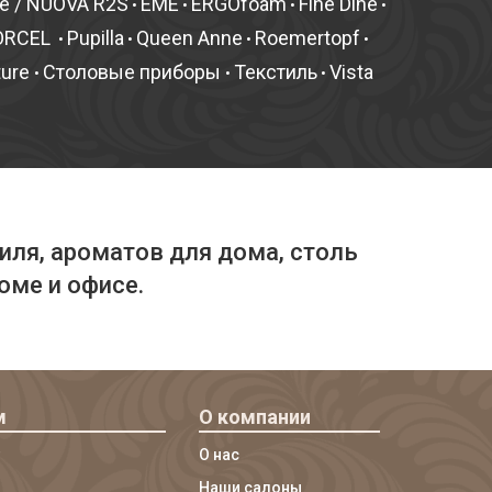
fe / NUOVA R2S
EME
ERGOfoam
Fine Dine
•
•
•
•
ORCEL
Pupilla
Queen Anne
Roemertopf
•
•
•
•
ture
Столовые приборы
Текстиль
Vista
•
•
•
иля, ароматов для дома, столь
оме и офисе.
м
О компании
О нас
Наши салоны