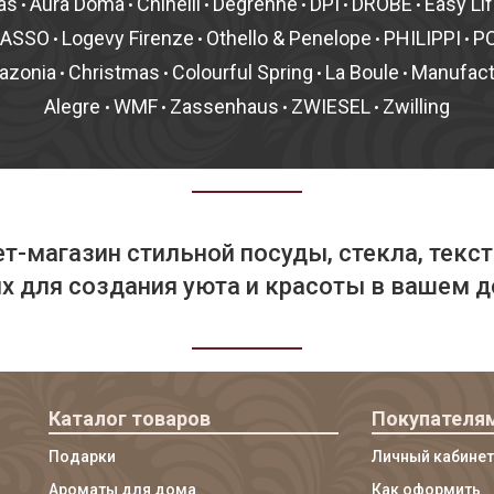
as
Aura Doma
Chinelli
Degrenne
DPI
DROBE
Easy Li
•
•
•
•
•
•
MASSO
Logevy Firenze
Othello & Penelope
PHILIPPI
P
•
•
•
•
azonia
Christmas
Colourful Spring
La Boule
Manufac
•
•
•
•
Alegre
WMF
Zassenhaus
ZWIESEL
Zwilling
•
•
•
•
т-магазин стильной посуды, стекла, текст
 для создания уюта и красоты в вашем д
Каталог товаров
Покупателя
Подарки
Личный кабинет
Ароматы для дома
Как оформить