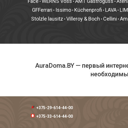
Face
WERNS Voss
AMT Gastroguss
Aten
•
•
•
GFFerrari
Issimo
Küchenprofi
LAVA
LI
•
•
•
•
Stolzle lausitz
Villeroy & Boch
Cellini
Am
•
•
•
AuraDoma.BY — первый интерне
необходимых
+375-29-614-44-00
+375-33-614-44-00