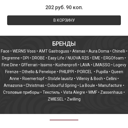
202 руб. 90 коп.
В КОРЗИНУ
БРЕНДЫ
Face
•
WERNS Voss
•
AMT Gastroguss
•
Atenas
•
Aura Doma
•
Chinelli
•
Degrenne
•
DPI
•
DROBE
•
Easy Life / NUOVA R2S
•
EME
•
ERGOfoam
•
Fine Dine
•
GFFerrari
•
Issimo
•
Küchenprofi
•
LAVA
•
LIMASSO
•
Logevy
Firenze
•
Othello & Penelope
•
PHILIPPI
•
PORCEL
•
Pupilla
•
Queen
Anne
•
Roemertopf
•
Stolzle lausitz
•
Villeroy & Boch
•
Cellini
•
Amazonia
•
Christmas
•
Colourful Spring
•
La Boule
•
Manufacture
•
Столовые приборы
•
Текстиль
•
Vista Alegre
•
WMF
•
Zassenhaus
•
ZWIESEL
•
Zwilling