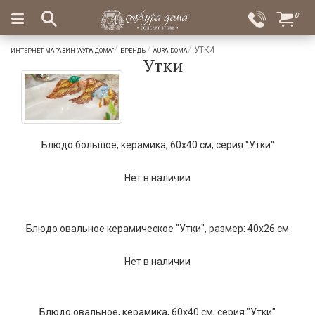
×
0
Вход
Избранное
УТКИ
ИНТЕРНЕТ-МАГАЗИН "АУРА ДОМА"
БРЕНДЫ
AURA DOMA
Утки
Салоны
Доставка
Оплата
Подарки
Ароматы
для
Блюдо большое, керамика, 60x40 см, серия "Утки"
дома
Бар
Нет в наличии
и
хрусталь
Блюдо овальное керамическое "Утки", размер: 40х26 см
Посуда
Сервировка
Нет в наличии
Столовые
приборы
Блюдо овальное, керамика, 60x40 см, серия "Утки"