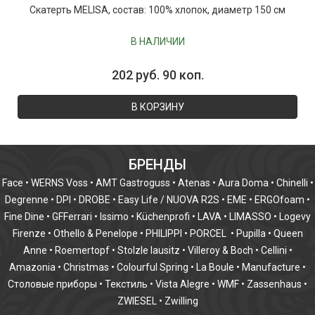
Скатерть MELISA, состав: 100% хлопок, диаметр 150 см
В НАЛИЧИИ
202 руб. 90 коп.
В КОРЗИНУ
БРЕНДЫ
Face
•
WERNS Voss
•
AMT Gastroguss
•
Atenas
•
Aura Doma
•
Chinelli
•
Degrenne
•
DPI
•
DROBE
•
Easy Life / NUOVA R2S
•
EME
•
ERGOfoam
•
Fine Dine
•
GFFerrari
•
Issimo
•
Küchenprofi
•
LAVA
•
LIMASSO
•
Logevy
Firenze
•
Othello & Penelope
•
PHILIPPI
•
PORCEL
•
Pupilla
•
Queen
Anne
•
Roemertopf
•
Stolzle lausitz
•
Villeroy & Boch
•
Cellini
•
Amazonia
•
Christmas
•
Colourful Spring
•
La Boule
•
Manufacture
•
Столовые приборы
•
Текстиль
•
Vista Alegre
•
WMF
•
Zassenhaus
•
ZWIESEL
•
Zwilling