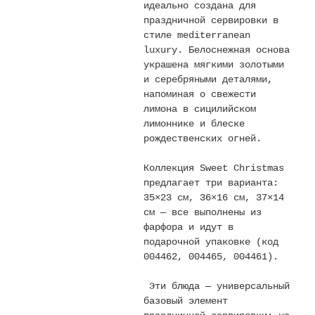
идеально создана для
Текстиль
праздничной сервировки в
стиле mediterranean
Фарфор
luxury. Белоснежная основа
украшена мягкими золотыми
Декор
и серебряными деталями,
напоминая о свежести
Бренды
лимона в сицилийском
лимоннике и блеске
рождественских огней.
Коллекция Sweet Christmas
предлагает три варианта:
35×23 см, 36×16 см, 37×14
см — все выполнены из
фарфора и идут в
подарочной упаковке (код
004462, 004465, 004461).
Эти блюда — универсальный
базовый элемент