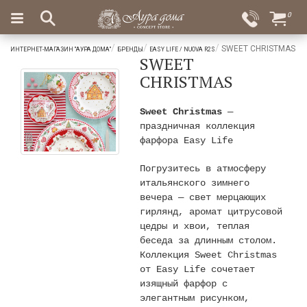
×
0
Вход
Избранное
SWEET CHRISTMAS
ИНТЕРНЕТ-МАГАЗИН "АУРА ДОМА"
БРЕНДЫ
EASY LIFE / NUOVA R2S
SWEET
Салоны
Доставка
Оплата
CHRISTMAS
Подарки
Sweet Christmas
—
Ароматы
праздничная коллекция
для
фарфора Easy Life
дома
Бар
Погрузитесь в атмосферу
и
итальянского зимнего
хрусталь
вечера — свет мерцающих
гирлянд, аромат цитрусовой
Посуда
цедры и хвои, теплая
беседа за длинным столом.
Сервировка
Коллекция Sweet Christmas
от Easy Life сочетает
Столовые
изящный фарфор с
приборы
элегантным рисунком,