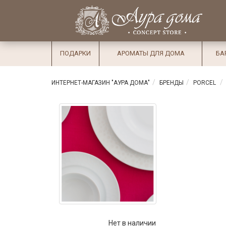
×
Вход
Избранное
Салоны
Доставка
Оплата
ПОДАРКИ
АРОМАТЫ ДЛЯ ДОМА
БА
Подарки
Ароматы
ИНТЕРНЕТ-МАГАЗИН "АУРА ДОМА"
БРЕНДЫ
PORCEL
для дома
Бар и
хрусталь
Посуда
Сервировка
Столовые
приборы
Текстиль
Нет в наличии