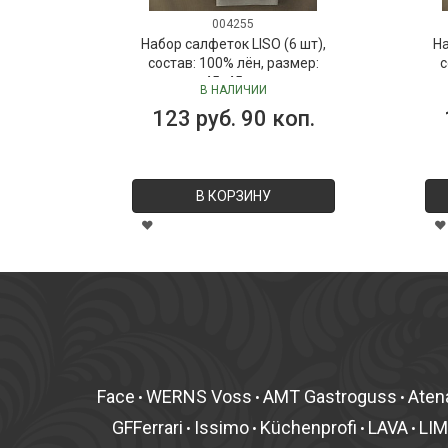
004255
Набор салфеток LISO (6 шт),
На
состав: 100% лён, размер:
с
45х45 см
В НАЛИЧИИ
123 руб. 90 коп.
В КОРЗИНУ
Face
WERNS Voss
AMT Gastroguss
Aten
•
•
•
GFFerrari
Issimo
Küchenprofi
LAVA
LI
•
•
•
•