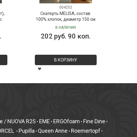
004252
т),
Скатерть MELISA, состав:
р:
100% хлопок, диаметр 150 см
В НАЛИЧИИ
.
202 руб. 90 коп.
В КОРЗИНУ
fe / NUOVA R2S
EME
ERGOfoam
Fine Dine
•
•
•
•
ORCEL
Pupilla
Queen Anne
Roemertopf
•
•
•
•