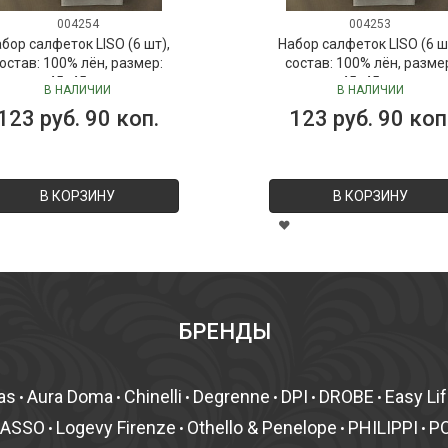
004254
004253
бор салфеток LISO (6 шт),
Набор салфеток LISO (6 ш
остав: 100% лён, размер:
состав: 100% лён, разме
45х45 см
45х45 см
В НАЛИЧИИ
В НАЛИЧИИ
123 руб. 90 коп.
123 руб. 90 коп
В КОРЗИНУ
В КОРЗИНУ
БРЕНДЫ
as
Aura Doma
Chinelli
Degrenne
DPI
DROBE
Easy Li
•
•
•
•
•
•
MASSO
Logevy Firenze
Othello & Penelope
PHILIPPI
P
•
•
•
•