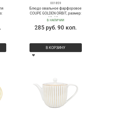
001859
ля
Блюдо овальное фарфоровое
s:
COUPE GOLDEN ORBIT, размер:
 мл
35х25 см
В НАЛИЧИИ
Dr.
.
285 руб. 90 коп.
В КОРЗИНУ