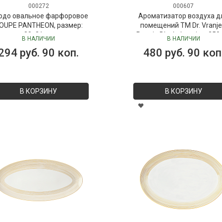
000272
000607
юдо овальное фарфоровое
Ароматизатор воздуха д
OUPE PANTHEON, размер:
помещений ТМ Dr. Vranje
30х21 см
Peonia Black Jasmine, 250
В НАЛИЧИИ
В НАЛИЧИИ
("Пион-Черный жасмин"), 
294 руб. 90 коп.
480 руб. 90 коп
Vranjes
В КОРЗИНУ
В КОРЗИНУ