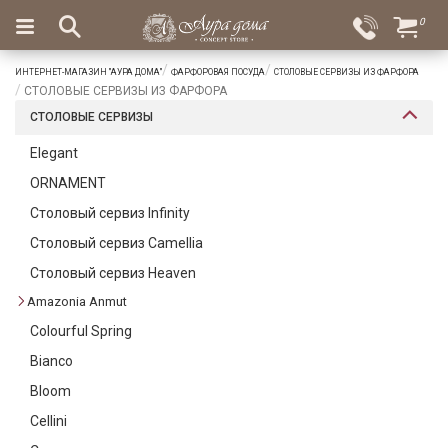
×
0
Вход
Избранное
ИНТЕРНЕТ-МАГАЗИН "АУРА ДОМА"
ФАРФОРОВАЯ ПОСУДА
СТОЛОВЫЕ СЕРВИЗЫ ИЗ ФАРФОРА
Салоны
Доставка
Оплата
СТОЛОВЫЕ СЕРВИЗЫ ИЗ ФАРФОРА
СТОЛОВЫЕ СЕРВИЗЫ
Подарки
Elegant
Ароматы
ORNAMENT
для
дома
Столовый сервиз Infinity
Столовый сервиз Camellia
Бар
и
Столовый сервиз Heaven
хрусталь
Amazonia Anmut
Посуда
Colourful Spring
Bianco
Сервировка
Bloom
Столовые
Cellini
приборы