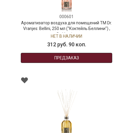
000601
воздуха для помещений ТМ Dr.
Ароматизатор возд
ni, 250 мл ("Коктейль Беллини") ,
Vranjes: Oud Nob
Dr. Vranjes
дерево
НЕТ В НАЛИЧИИ
НЕТ
12 руб. 90 коп.
450 
ПРЕДЗАКАЗ
П