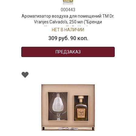
000443
воздуха для помещений ТМ Dr.
Calvado's, 250 мл ("Бренди
ьвадос") , Dr. Vranjes
НЕТ В НАЛИЧИИ
09 руб. 90 коп.
ПРЕДЗАКАЗ