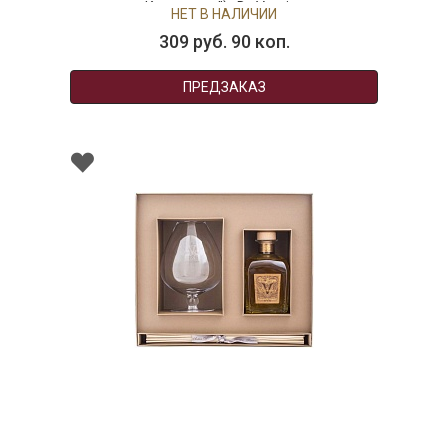
Кальвадос") , Dr. Vranjes
НЕТ В НАЛИЧИИ
309 руб. 90 коп.
ПРЕДЗАКАЗ
нный аромат для дома Calvado's
ьвадос) в бокале для брэнди, 700
мл
НЕТ В НАЛИЧИИ