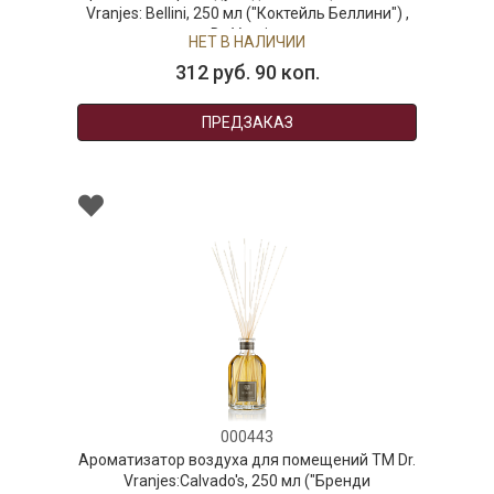
llini, 250 мл ("Коктейль Беллини") ,
Vranjes: Oud 
Dr. Vranjes
дер
НЕТ В НАЛИЧИИ
Н
312 руб. 90 коп.
45
ПРЕДЗАКАЗ
000443
ор воздуха для помещений ТМ Dr.
es:Calvado's, 250 мл ("Бренди