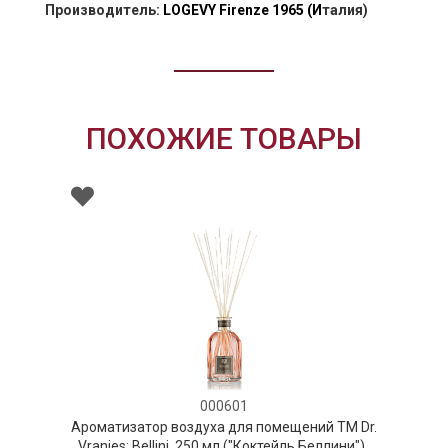
Производитель:
LOGEVY Firenze 1965
(И
талия)
ПОХОЖИЕ ТОВАРЫ
000601
00
здуха для помещений ТМ Dr.
Ароматизатор воздух
 250 мл ("Коктейль Беллини") ,
Vranjes: Oud Nobile