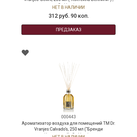
Dr. Vranjes
дерево"),
Т В НАЛИЧИИ
НЕТ В
 руб. 90 коп.
450 руб
ПРЕДЗАКАЗ
ПРЕ
000443
здуха для помещений ТМ Dr.
vado's, 250 мл ("Бренди
дос") , Dr. Vranjes
Т В НАЛИЧИИ