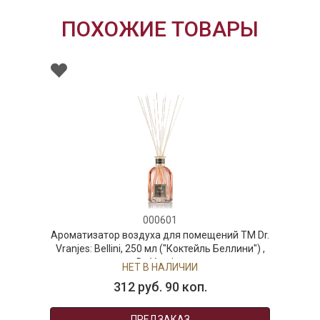
ПОХОЖИЕ ТОВАРЫ
000601
ор воздуха для помещений ТМ Dr.
Ароматизатор в
llini, 250 мл ("Коктейль Беллини") ,
Vranjes: Oud 
Dr. Vranjes
дер
НЕТ В НАЛИЧИИ
Н
312 руб. 90 коп.
45
ПРЕДЗАКАЗ