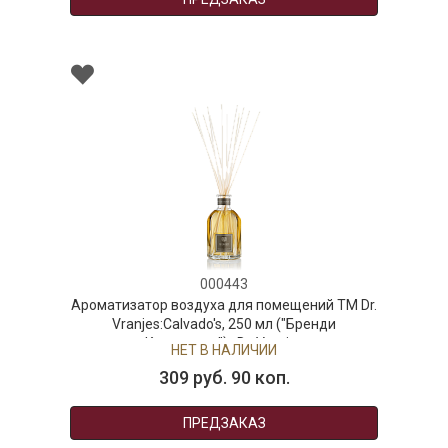
000443
ор воздуха для помещений ТМ Dr.
es:Calvado's, 250 мл ("Бренди
Кальвадос") , Dr. Vranjes
НЕТ В НАЛИЧИИ
309 руб. 90 коп.
ПРЕДЗАКАЗ