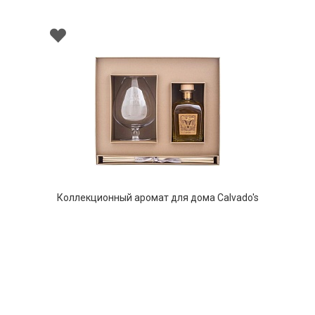
нный аромат для дома Calvado's
ьвадос) в бокале для брэнди, 700
мл
НЕТ В НАЛИЧИИ
762 руб. 90 коп.
ПРЕДЗАКАЗ