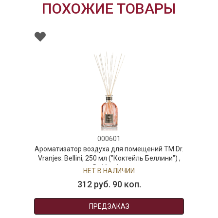
ПОХОЖИЕ ТОВАРЫ
000601
00
здуха для помещений ТМ Dr.
Ароматизатор воздух
 250 мл ("Коктейль Беллини") ,
Vranjes: Oud Nobile
Dr. Vranjes
дерево"),
Т В НАЛИЧИИ
НЕТ В
 руб. 90 коп.
450 руб
ПРЕДЗАКАЗ
ПРЕ