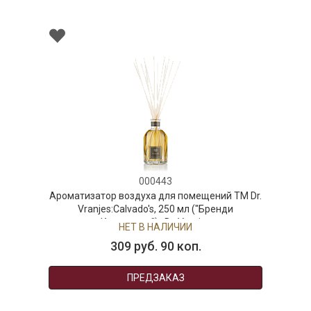
000443
здуха для помещений ТМ Dr.
vado's, 250 мл ("Бренди
дос") , Dr. Vranjes
Т В НАЛИЧИИ
 руб. 90 коп.
ПРЕДЗАКАЗ