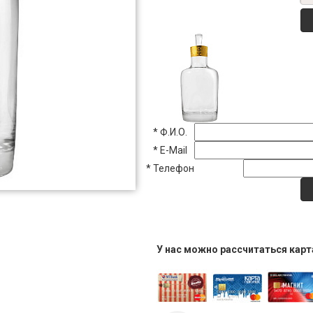
*
Ф.И.О.
*
E-Mail
*
Телефон
У нас можно рассчитаться кар