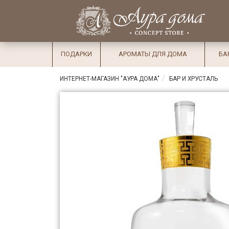
×
Вход
Избранное
Салоны
Доставка
Оплата
ПОДАРКИ
АРОМАТЫ ДЛЯ ДОМА
БА
Подарки
ИНТЕРНЕТ-МАГАЗИН "АУРА ДОМА"
БАР И ХРУСТАЛЬ
Ароматы
для дома
Бар и
хрусталь
Посуда
Сервировка
Столовые
приборы
Текстиль