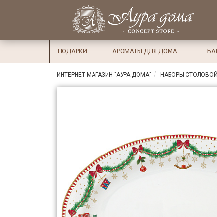
×
Вход
Избранное
Салоны
Доставка
Оплата
ПОДАРКИ
АРОМАТЫ ДЛЯ ДОМА
БА
Подарки
ИНТЕРНЕТ-МАГАЗИН "АУРА ДОМА"
НАБОРЫ СТОЛОВОЙ
Ароматы
для дома
Бар и
хрусталь
Посуда
Сервировка
Столовые
приборы
Текстиль