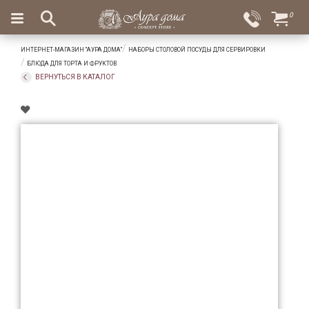
×
0
Вход
Избранное
ИНТЕРНЕТ-МАГАЗИН "АУРА ДОМА"
НАБОРЫ СТОЛОВОЙ ПОСУДЫ ДЛЯ СЕРВИРОВКИ
Салоны
Доставка
Оплата
БЛЮДА ДЛЯ ТОРТА И ФРУКТОВ
ВЕРНУТЬСЯ В КАТАЛОГ
Подарки
Ароматы
для
дома
Бар
и
хрусталь
Посуда
Сервировка
Столовые
приборы