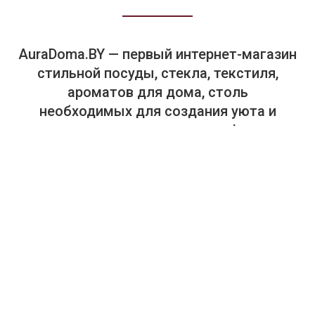
AuraDoma.BY — первый интернет-магазин
стильной посуды, стекла, текстиля,
ароматов для дома, столь
необходимых для создания уюта и
красоты в вашем доме и офисе.
+375-29-614-44-00
+375-33-614-44-00
Салон "Аура Дома". Посуда, текстиль, предметы интерьера.
г. Минск, пр. Победителей, 65, ТЦ "Замок", 4-й этаж, магазин