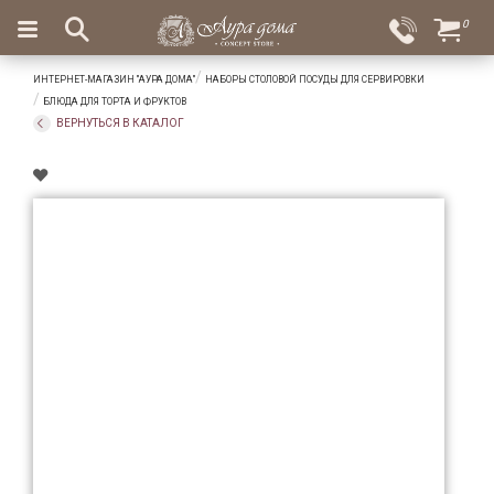
×
0
Вход
Избранное
ИНТЕРНЕТ-МАГАЗИН "АУРА ДОМА"
НАБОРЫ СТОЛОВОЙ ПОСУДЫ ДЛЯ СЕРВИРОВКИ
Салоны
Доставка
Оплата
БЛЮДА ДЛЯ ТОРТА И ФРУКТОВ
ВЕРНУТЬСЯ В КАТАЛОГ
Подарки
Ароматы
для
дома
Бар
и
хрусталь
Посуда
Сервировка
Столовые
приборы