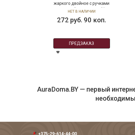
жаркого двойное с ручками
и крышкой, на ножках, 41 x
НЕТ В НАЛИЧИИ
28 x 19 см,Queen Anne
272 руб. 90 коп.
ПРЕДЗАКАЗ
AuraDoma.BY — первый интерне
необходимых
+375-29-614-44-00