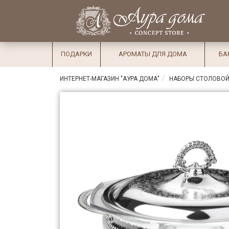
×
Вход
Избранное
Салоны
Доставка
Оплата
ПОДАРКИ
АРОМАТЫ ДЛЯ ДОМА
БА
Подарки
ИНТЕРНЕТ-МАГАЗИН "АУРА ДОМА"
НАБОРЫ СТОЛОВОЙ
Ароматы
для дома
Бар и
хрусталь
Посуда
Сервировка
Столовые
приборы
Текстиль