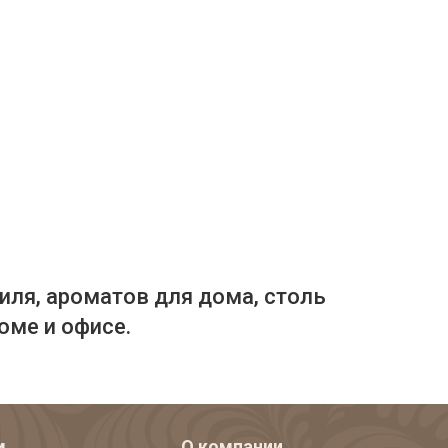
иля, ароматов для дома, столь
оме и офисе.
м
О компании