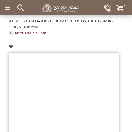
×
0
Вход
Избранное
ИНТЕРНЕТ-МАГАЗИН "АУРА ДОМА"
НАБОРЫ СТОЛОВОЙ ПОСУДЫ ДЛЯ СЕРВИРОВКИ
Салоны
Доставка
Оплата
БЛЮДА ДЛЯ ЗАКУСОК
ВЕРНУТЬСЯ В КАТАЛОГ
Подарки
Ароматы
для
дома
Бар
и
хрусталь
Посуда
Сервировка
Столовые
приборы