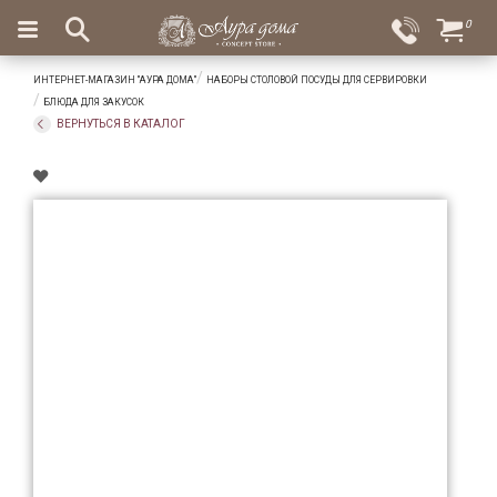
×
0
Вход
Избранное
ИНТЕРНЕТ-МАГАЗИН "АУРА ДОМА"
НАБОРЫ СТОЛОВОЙ ПОСУДЫ ДЛЯ СЕРВИРОВКИ
Салоны
Доставка
Оплата
БЛЮДА ДЛЯ ЗАКУСОК
ВЕРНУТЬСЯ В КАТАЛОГ
Подарки
Ароматы
для
дома
Бар
и
хрусталь
Посуда
Сервировка
Столовые
приборы