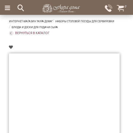
×
0
Вход
Избранное
ИНТЕРНЕТ-МАГАЗИН "АУРА ДОМА"
НАБОРЫ СТОЛОВОЙ ПОСУДЫ ДЛЯ СЕРВИРОВКИ
Салоны
Доставка
Оплата
БЛЮДА И ДОСКИ ДЛЯ ПОДАЧИ СЫРА
ВЕРНУТЬСЯ В КАТАЛОГ
Подарки
Ароматы
для
дома
Бар
и
хрусталь
Посуда
Сервировка
Столовые
приборы