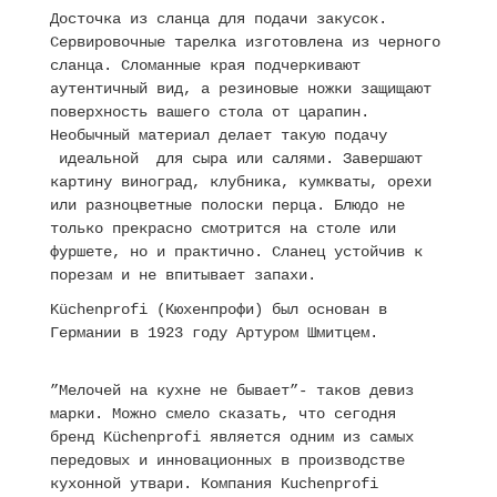
Досточка из сланца для подачи закусок.
Сервировочные тарелка изготовлена из черного
сланца. Сломанные края подчеркивают
аутентичный вид, а резиновые ножки защищают
поверхность вашего стола от царапин.
Необычный материал делает такую подачу
идеальной для сыра или салями. Завершают
картину виноград, клубника, кумкваты, орехи
или разноцветные полоски перца. Блюдо не
только прекрасно смотрится на столе или
фуршете, но и практично. Сланец устойчив к
порезам и не впитывает запахи.
Küchenprofi (Кюхенпрофи) был основан в
Германии в 1923 году Артуром Шмитцем.
”Мелочей на кухне не бывает”- таков девиз
марки. Можно смело сказать, что сегодня
бренд Küchenprofi является одним из самых
передовых и инновационных в производстве
кухонной утвари. Компания Kuchenprofi