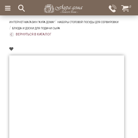
×
0
Вход
Избранное
ИНТЕРНЕТ-МАГАЗИН "АУРА ДОМА"
НАБОРЫ СТОЛОВОЙ ПОСУДЫ ДЛЯ СЕРВИРОВКИ
Салоны
Доставка
Оплата
БЛЮДА И ДОСКИ ДЛЯ ПОДАЧИ СЫРА
ВЕРНУТЬСЯ В КАТАЛОГ
Подарки
Ароматы
для
дома
Бар
и
хрусталь
Посуда
Сервировка
Столовые
приборы