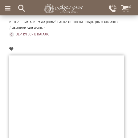
×
0
Вход
Избранное
ИНТЕРНЕТ-МАГАЗИН "АУРА ДОМА"
НАБОРЫ СТОЛОВОЙ ПОСУДЫ ДЛЯ СЕРВИРОВКИ
Салоны
Доставка
Оплата
ЧАЙНИКИ ЗАВАРОЧНЫЕ
ВЕРНУТЬСЯ В КАТАЛОГ
Подарки
Ароматы
для
дома
Бар
и
хрусталь
Посуда
Сервировка
Столовые
приборы