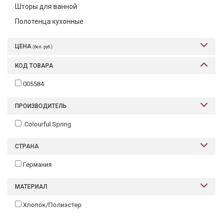
Шторы для ванной
Текстиль
Полотенца кухонные
Фарфор
ЦЕНА
(бел. руб.)
Декор
КОД ТОВАРА
Бренды
005584
ПРОИЗВОДИТЕЛЬ
.Colourful Spring
СТРАНА
Германия
МАТЕРИАЛ
Хлопок/Полиэстер