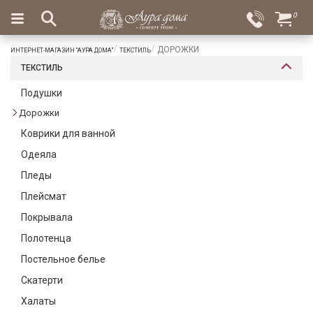
×
0
Вход
Избранное
ДОРОЖКИ
ИНТЕРНЕТ-МАГАЗИН "АУРА ДОМА"
ТЕКСТИЛЬ
Салоны
Доставка
Оплата
ТЕКСТИЛЬ
Подарки
Подушки
Дорожки
Ароматы
для
Коврики для ванной
дома
Одеяла
Бар
Пледы
и
Плейсмат
хрусталь
Покрывала
Посуда
Полотенца
Сервировка
Постельное белье
Скатерти
Столовые
приборы
Халаты