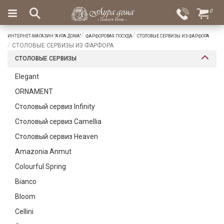
×
0
Вход
Избранное
ИНТЕРНЕТ-МАГАЗИН "АУРА ДОМА"
ФАРФОРОВАЯ ПОСУДА
СТОЛОВЫЕ СЕРВИЗЫ ИЗ ФАРФОРА
Салоны
Доставка
Оплата
СТОЛОВЫЕ СЕРВИЗЫ ИЗ ФАРФОРА
СТОЛОВЫЕ СЕРВИЗЫ
Подарки
Elegant
Ароматы
ORNAMENT
для
дома
Столовый сервиз Infinity
Столовый сервиз Camellia
Бар
и
Столовый сервиз Heaven
хрусталь
Amazonia Anmut
Посуда
Colourful Spring
Bianco
Сервировка
Bloom
Столовые
Cellini
приборы