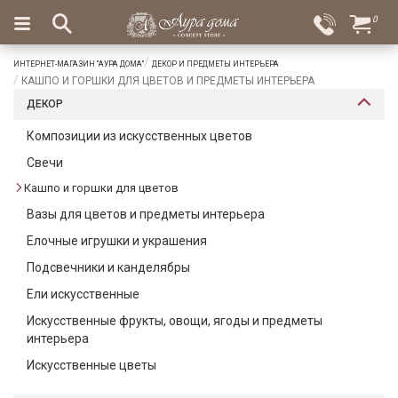
×
0
Вход
Избранное
ИНТЕРНЕТ-МАГАЗИН "АУРА ДОМА"
ДЕКОР И ПРЕДМЕТЫ ИНТЕРЬЕРА
Салоны
Доставка
Оплата
КАШПО И ГОРШКИ ДЛЯ ЦВЕТОВ И ПРЕДМЕТЫ ИНТЕРЬЕРА
ДЕКОР
Подарки
Композиции из искусственных цветов
Ароматы
Свечи
для
дома
Кашпо и горшки для цветов
Вазы для цветов и предметы интерьера
Бар
и
Елочные игрушки и украшения
хрусталь
Подсвечники и канделябры
Посуда
Ели искусственные
Искусственные фрукты, овощи, ягоды и предметы
Сервировка
интерьера
Столовые
Искусственные цветы
приборы