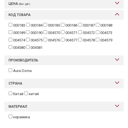
ЦЕНА
(бел. руб.)
Текстиль
КОД ТОВАРА
Фарфор
000183
000184
000185
000186
000187
000188
Декор
000189
000190
004570
004571
004572
004573
Бренды
004574
004575
004576
004577
004578
004579
004580
004581
ПРОИЗВОДИТЕЛЬ
Aura Doma
СТРАНА
Китай
китай
МАТЕРИАЛ
керамика