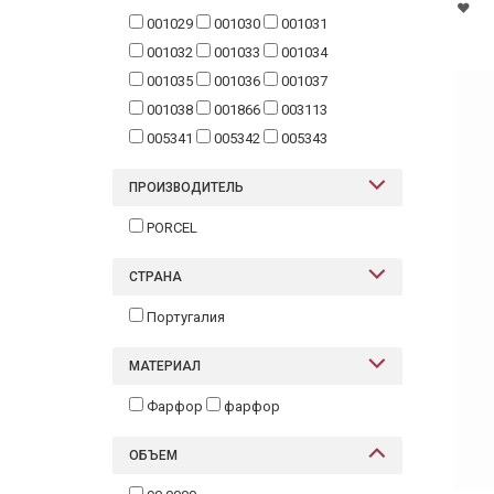
001029
001030
001031
001032
001033
001034
001035
001036
001037
001038
001866
003113
005341
005342
005343
ПРОИЗВОДИТЕЛЬ
PORCEL
СТРАНА
Португалия
МАТЕРИАЛ
Фарфор
фарфор
ОБЪЕМ