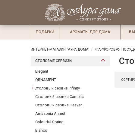
×
Вход
Избранное
Салоны
Доставка
Оплата
ПОДАРКИ
АРОМАТЫ ДЛЯ ДОМА
БА
Подарки
Ароматы
ИНТЕРНЕТ-МАГАЗИН "АУРА ДОМА"
ФАРФОРОВАЯ ПОСУД
для дома
Сто
СТОЛОВЫЕ СЕРВИЗЫ
Бар и
Elegant
хрусталь
ORNAMENT
СОРТИРО
Посуда
Столовый сервиз Infinity
Столовый сервиз Camellia
Сервировка
Столовый сервиз Heaven
Столовые
Amazonia Anmut
приборы
Colourful Spring
Текстиль
Bianco