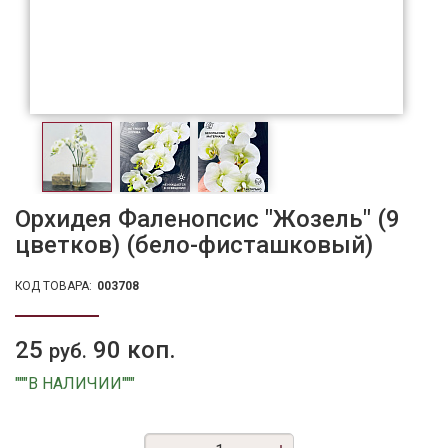
Орхидея Фаленопсис "Жозель" (9
цветков) (бело-фисташковый)
КОД ТОВАРА:
003708
25
90 коп.
руб.
"""В НАЛИЧИИ"""