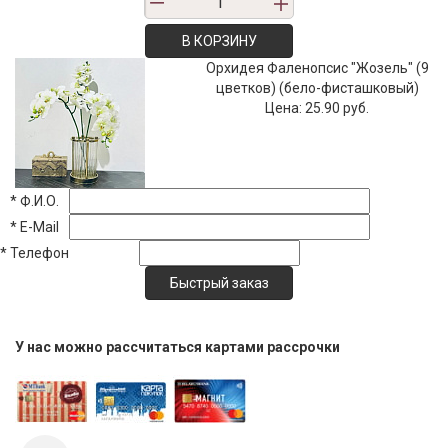
В КОРЗИНУ
Орхидея Фаленопсис "Жозель" (9
цветков) (бело-фисташковый)
Цена:
25.90 руб.
*
Ф.И.О.
*
E-Mail
*
Телефон
У нас можно рассчитаться картами рассрочки