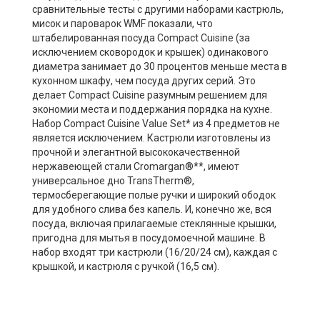
сравнительные тесты с другими наборами кастрюль,
мисок и пароварок WMF показали, что
штабелированная посуда Compact Cuisine (за
исключением сковородок и крышек) одинакового
диаметра занимает до 30 процентов меньше места в
кухонном шкафу, чем посуда других серий. Это
делает Compact Cuisine разумным решением для
экономии места и поддержания порядка на кухне.
Набор Compact Cuisine Value Set* из 4 предметов не
является исключением. Кастрюли изготовлены из
прочной и элегантной высококачественной
нержавеющей стали Cromargan®**, имеют
универсальное дно TransTherm®,
термосберегающие полые ручки и широкий ободок
для удобного слива без капель. И, конечно же, вся
посуда, включая прилагаемые стеклянные крышки,
пригодна для мытья в посудомоечной машине. В
набор входят три кастрюли (16/20/24 см), каждая с
крышкой, и кастрюля с ручкой (16,5 см).