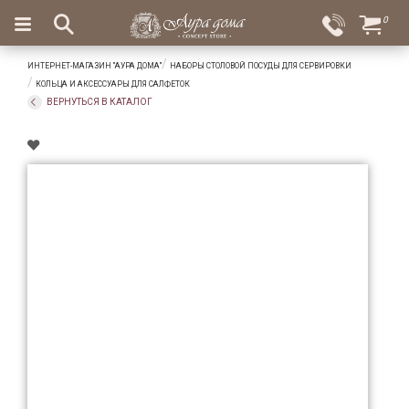
×
0
Вход
Избранное
ИНТЕРНЕТ-МАГАЗИН "АУРА ДОМА"
НАБОРЫ СТОЛОВОЙ ПОСУДЫ ДЛЯ СЕРВИРОВКИ
Салоны
Доставка
Оплата
КОЛЬЦА И АКСЕССУАРЫ ДЛЯ САЛФЕТОК
ВЕРНУТЬСЯ В КАТАЛОГ
Подарки
Ароматы
для
дома
Бар
и
хрусталь
Посуда
Сервировка
Столовые
приборы