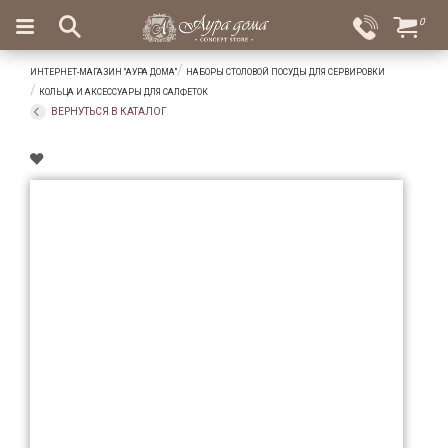
×
0
Вход
Избранное
ИНТЕРНЕТ-МАГАЗИН "АУРА ДОМА"
НАБОРЫ СТОЛОВОЙ ПОСУДЫ ДЛЯ СЕРВИРОВКИ
Салоны
Доставка
Оплата
КОЛЬЦА И АКСЕССУАРЫ ДЛЯ САЛФЕТОК
ВЕРНУТЬСЯ В КАТАЛОГ
Подарки
Ароматы
для
дома
Бар
и
хрусталь
Посуда
Сервировка
Столовые
приборы