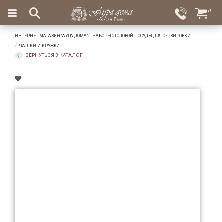
×
0
Вход
Избранное
ИНТЕРНЕТ-МАГАЗИН "АУРА ДОМА"
НАБОРЫ СТОЛОВОЙ ПОСУДЫ ДЛЯ СЕРВИРОВКИ
Салоны
Доставка
Оплата
ЧАШКИ И КРУЖКИ
ВЕРНУТЬСЯ В КАТАЛОГ
Подарки
Ароматы
для
дома
Бар
и
хрусталь
Посуда
Сервировка
Столовые
приборы